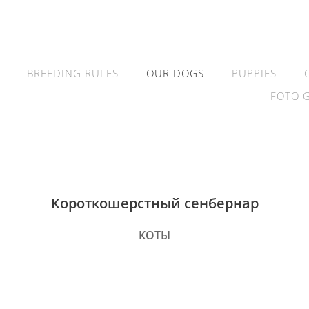
BREEDING RULES
OUR DOGS
PUPPIES
FOTO 
Короткошерстный сенбернар
КОТЫ