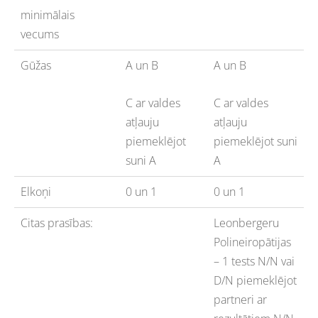
minimālais
vecums
Gūžas
A un B
A un B
C ar valdes
C ar valdes
atļauju
atļauju
piemeklējot
piemeklējot suni
suni A
A
Elkoņi
0 un 1
0 un 1
Citas prasības:
Leonbergeru
Polineiropātijas
– 1 tests N/N vai
D/N piemeklējot
partneri ar