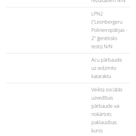
rezultātiem N/N
LPN2
("Leonbergeru
Polineiropātijas -
2" ģenētisks
tests) N/N
Acu pārbaude
uz iedzimto
kataraktu
Veikta sociālās
uzvedības
pārbaude vai
nokārtots
paklausības
kurss