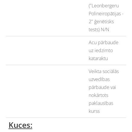
("Leonbergeru
Polineiropātijas -
2" ģenētisks
tests) N/N
Acu pārbaude
uz iedzimto
kataraktu
Veikta sociālās
uzvedības
pārbaude vai
nokārtots
paklausības
kurss
Kuces: