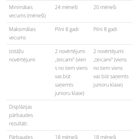
Minimālais
24 mēneši
20 mēneši
vecums (mēneši)
Maksimālais
Pilni 8 gadi
Pilni 8 gadi
vecums
Izstāžu
2 novērtējumi
2 novērtējumi
novērtējumi
„teicami”
(vien
„teicami”
(viens
s no tiem viens
no tiem viens
vas būt
vas būt saņemts
saņemts
junioru klase)
junioru klase)
Displāzijas
pārbaudes
rezultāti:
Pārbaudes
18 mēneši
18 mēneši