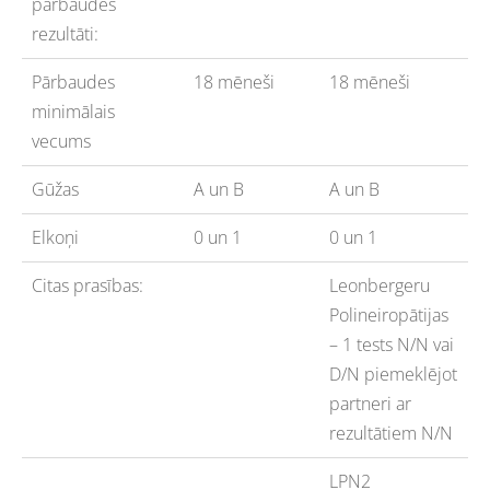
pārbaudes
rezultāti:
Pārbaudes
18 mēneši
18 mēneši
minimālais
vecums
Gūžas
A un B
A un B
Elkoņi
0 un 1
0 un 1
Citas prasības:
Leonbergeru
Polineiropātijas
– 1 tests N/N vai
D/N piemeklējot
partneri ar
rezultātiem N/N
LPN2