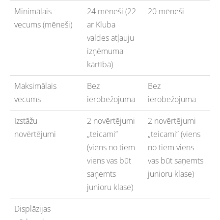
Minimālais
24 mēneši (22
20 mēneši
vecums (mēneši)
ar Kluba
valdes atļauju
izņēmuma
kārtībā)
Maksimālais
Bez
Bez
vecums
ierobežojuma
ierobežojuma
Izstāžu
2 novērtējumi
2 novērtējumi
novērtējumi
„teicami”
„teicami” (viens
(viens no tiem
no tiem viens
viens vas būt
vas būt saņemts
saņemts
junioru klase)
junioru klase)
Displāzijas