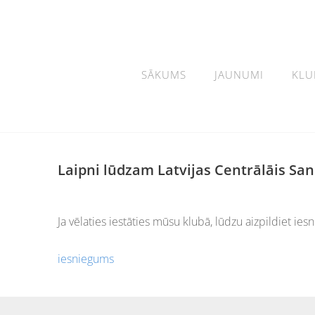
SĀKUMS
JAUNUMI
KLU
Laipni lūdzam Latvijas Centrālāis S
Ja vēlaties iestāties mūsu klubā, lūdzu aizpildiet ie
iesniegums