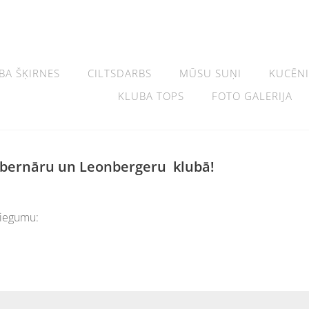
BA ŠĶIRNES
CILTSDARBS
MŪSU SUŅI
KUCĒNI
KLUBA TOPS
FOTO GALERIJA
anbernāru un Leonbergeru klubā!
sniegumu: