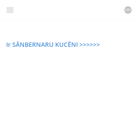
Ir SĀNBERNARU KUCĒNI >>>>>>